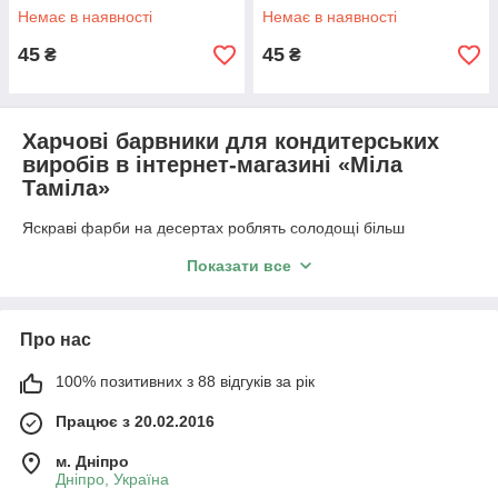
Немає в наявності
Немає в наявності
45
45
₴
₴
Харчові барвники для кондитерських
виробів в інтернет-магазині «Міла
Таміла»
Яскраві фарби на десертах роблять солодощі більш
привабливими, викликаючи захват, зацікавлюють людей
Показати все
насолодитися десертом. У сучасному кулінарному мистецтві
барвисті десерти користуються популярністю, дивують і
зацікавлюють людей. Особливий колір звичайним продуктам
надають харчові барвники для кондитерських виробів.
Про нас
Барвники для продуктів можуть бути натурального і
100% позитивних з 88 відгуків за рік
синтетичного походження. Завдяки природному походженню
натуральні харчові барвники є абсолютно безпечними для
Працює з 20.02.2016
здоров'я людини, але палітра кольорів цих барвників
обмежується натуральній кольоровою гамою. Альтернативою
м. Дніпро
натуральним фарбам виступають барвники синтетичного
Дніпро, Україна
походження, яка при цьому палітра кольорів таких продуктів