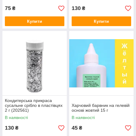
75
130
₴
₴
Купити
Купити
Кондитерська прикраса
сусальне срібло в пластівцях
Харчовий барвник на гелевій
2 г (202561)
основі жовтий 15 г
В наявності
В наявності
130
45
₴
₴