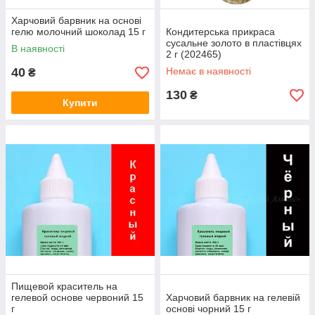
Харчовий барвник на основі
гелю молочний шоколад 15 г
Кондитерська прикраса
сусальне золото в пластівцях
В наявності
2 г (202465)
40
Немає в наявності
₴
130
₴
Купити
Пищевой краситель на
гелевой основе червоний 15
Харчовий барвник на гелевій
г
основі чорний 15 г