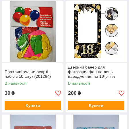
Дверний банер для
Повітряні кульки асорті -
фотозони, фон на день
набір з 10 штук (201264)
народження, на 18-річчя
120*60 см (101772)
В наявності
В наявності
30
200
₴
₴
Купити
Купити