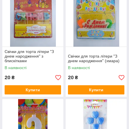
Свічки для торта літери "З
днем народження" з
Свічки для торта літери "З
блискітками
днем народження" (хмара)
В наявності
В наявності
20
20
₴
₴
Купити
Купити