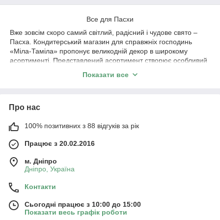
Все для Пасхи
Вже зовсім скоро самий світлий, радісний і чудове свято –
Пасха. Кондитерський магазин для справжніх господинь
«Міла-Таміла» пропонує великодній декор в широкому
асортименті. Представлений асортимент створює особливий
настрій, яке дуже доречно перегукується з передчуттям
Показати все
наступаючої весни, барвистих квітів, сонячних і теплих днів.
Отже, які товари для пасхи ви знайдете на нашому сайті?
В колекції магазину «Міла-Таміла» ви знайдете паперові
Про нас
форми для пасок, вирубку для імбирних пряників, форми для
випічки, посипання, форми для сирних пасок, каттери для
100% позитивних з 88 відгуків за рік
печива і багато іншого. Все, що ви можете бачити в нашому
каталозі, подарує вам затишок і тепло, занурить у весняну
Працює з 20.02.2016
атмосферу.
м. Дніпро
Форми для сирної паски і паски
Дніпро, Україна
Металеві форми для паски були відомі і популярні серед
Контакти
наших бабусь, але от з ними необхідно запастися
величезною кількістю пергаментного паперу і самими
Сьогодні працює з 10:00 до 15:00
формочками. Сьогодні ж ми пропонуємо вам сучасні
Показати весь графік роботи
одноразові паперові форми, які можуть використовуватися в