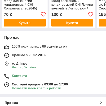
Молд силіконовий
Молд силіконовий
Молд
кондитерський CHI
кондитерський CHI Лохина
силі
Хризантема (202645)
великий із 7-и прозорий
Серц
(202222)
70
130
155
₴
₴
Купити
Купити
Про нас
100% позитивних з 88 відгуків за рік
Працює з 20.02.2016
м. Дніпро
Дніпро, Україна
Контакти
Сьогодні працює з 09:00 до 17:00
Показати весь графік роботи
Про нас