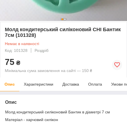
Молд кондитерський силіконовий CHI Бантик
7см (101328)
Немає в наявності
Код: 101328
Роздріб
75
₴
Мінімальна сума замовлення на сайті — 150 ₴
Опис
Характеристики
Доставка
Оплата
Умови п
Опис
Молд кондитерський силіконовий Бантик в діаметрі 7 см
Матеріал - харчовий силікон