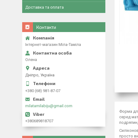
Доставка та оплата
Контакти
Інтернет-магазин Міла-Таміла
Олена
Дніпро, Україна
+380 (68) 981-87-07
milatamilabiju@gmail.com
Форма для
серед мат
+380689818707
подряпин,
Силіконов
просто ви