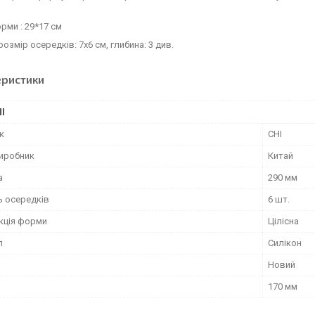
рми : 29*17 см
розмір осередків: 7х6 см, глибина: 3 див.
еристики
І
к
CHI
виробник
Китай
а
290 мм
ь осередків
6 шт.
кція форми
Цілісна
л
Силікон
Новий
170 мм