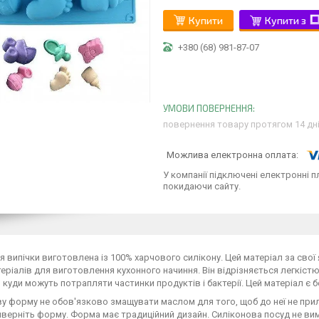
Купити
Купити з
+380 (68) 981-87-07
повернення товару протягом 14 дн
У компанії підключені електронні п
покидаючи сайту.
 випічки виготовлена із 100% харчового силікону. Цей матеріал за свої
еріалів для виготовлення кухонного начиння. Він відрізняється легкістю і
 куди можуть потрапляти частинки продуктів і бактерії. Цей матеріал є 
у форму не обов'язково змащувати маслом для того, щоб до неї не прили
верніть форму. Форма має традиційний дизайн. Силіконова посуд не вим