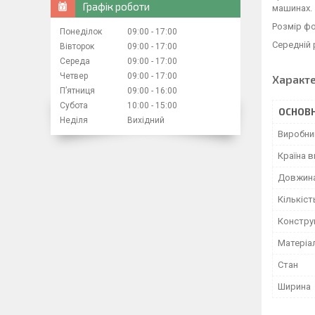
Графік роботи
машинах.
Розмір фо
Понеділок
09:00
17:00
Середній 
Вівторок
09:00
17:00
Середа
09:00
17:00
Четвер
09:00
17:00
Характ
Пʼятниця
09:00
16:00
Субота
10:00
15:00
ОСНОВН
Неділя
Вихідний
Виробни
Країна 
Довжин
Кількіст
Констру
Матеріа
Стан
Ширина