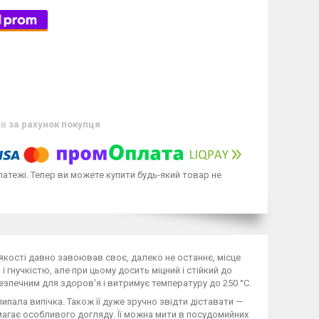
ів
за рахунок покупця
латежі. Тепер ви можете купити будь-який товар не
 якості давно завоював своє, далеко не останнє, місце
 гнучкістю, але при цьому досить міцний і стійкий до
безпечним для здоров'я і витримує температуру до 250 °C.
пала випічка. Також її дуже зручно звідти діставати —
агає особливого догляду. Її можна мити в посудомийних