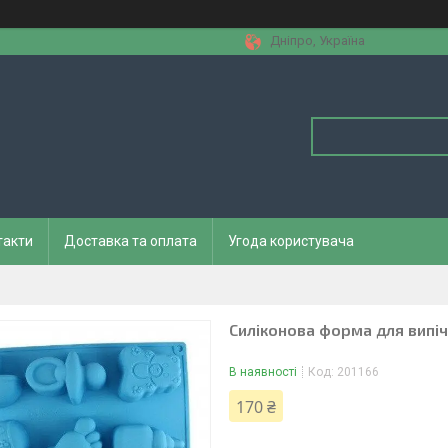
Дніпро, Україна
такти
Доставка та оплата
Угода користувача
Силіконова форма для випіч
В наявності
Код:
201166
170 ₴