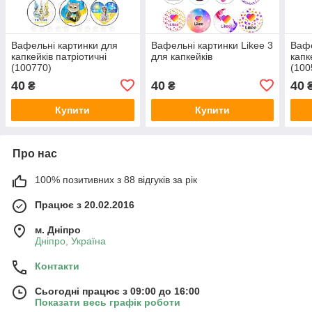
Вафельні картинки для
Вафельні картинки Likee 3
Вафе
капкейків патріотичні
для капкейків
капк
(100770)
(100
40
40
40
₴
₴
Купити
Купити
Про нас
100% позитивних з 88 відгуків за рік
Працює з 20.02.2016
м. Дніпро
Дніпро, Україна
Контакти
Сьогодні працює з 09:00 до 16:00
Показати весь графік роботи