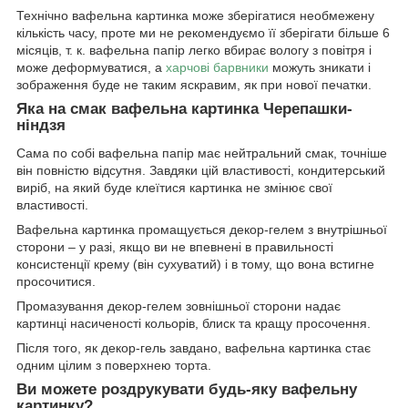
Технічно вафельна картинка може зберігатися необмежену
кількість часу, проте ми не рекомендуємо її зберігати більше 6
місяців, т. к. вафельна папір легко вбирає вологу з повітря і
може деформуватися, а
харчові барвники
можуть зникати і
зображення буде не таким яскравим, як при нової печатки.
Яка на смак вафельна картинка Черепашки-
ніндзя
Сама по собі вафельна папір має нейтральний смак, точніше
він повністю відсутня. Завдяки цій властивості, кондитерський
виріб, на який буде клеїтися картинка не змінює свої
властивості.
Вафельна картинка промащується декор-гелем з внутрішньої
сторони – у разі, якщо ви не впевнені в правильності
консистенції крему (він сухуватий) і в тому, що вона встигне
просочитися.
Промазування декор-гелем зовнішньої сторони надає
картинці насиченості кольорів, блиск та кращу просочення.
Після того, як декор-гель завдано, вафельна картинка стає
одним цілим з поверхнею торта.
Ви можете роздрукувати будь-яку вафельну
картинку?