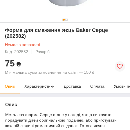
Форма для смаження яєць Baker Серце
(202582)
Немає в наявності
Код: 202582
Роздріб
75
₴
Мінімальна сума замовлення на сайті — 150 ₴
Опис
Характеристики
Доставка
Оплата
Умови п
Опис
Металева форма Серце стане у нагоді, якщо ви хочете
порадувати дітей оригінальною подачею, або приготувати
коханій людині романтичний сніданок. Готова яєчня