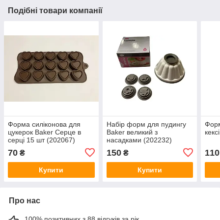
Подібні товари компанії
Форма силіконова для
Набір форм для пудингу
Форм
цукерок Baker Серце в
Baker великий з
кекс
серці 15 шт (202067)
насадками (202232)
70
150
110
₴
₴
Купити
Купити
Про нас
100% позитивних з 88 відгуків за рік