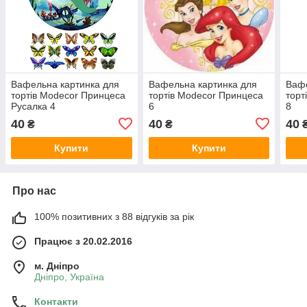
Вафельна картинка для
Вафельна картинка для
Вафе
тортів Modecor Принцеса
тортів Modecor Принцеса
торт
Русалка 4
6
8
40
40
40
₴
₴
Купити
Купити
Про нас
100% позитивних з 88 відгуків за рік
Працює з 20.02.2016
м. Дніпро
Дніпро, Україна
Контакти