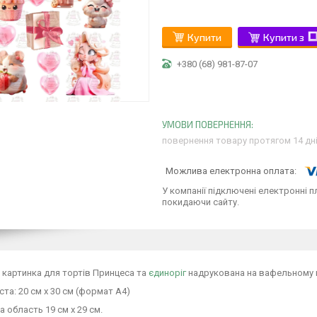
Купити
Купити з
+380 (68) 981-87-07
повернення товару протягом 14 дн
У компанії підключені електронні п
покидаючи сайту.
картинка для тортів Принцеса та
єдиноріг
надрукована на вафельному па
ста: 20 см х 30 см (формат А4)
 область 19 см x 29 см.