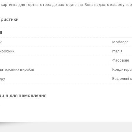
картинка для тортів готова до застосування. Вона надасть вашому торту
еристики
І
к
Modecor
виробник
Італія
Фасовані
дитерських виробів
Кондитерс
ору
Вафельні 
ація для замовлення