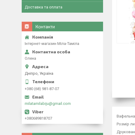
Доставка та оплата
Контакти
Інтернет-магазин Міла-Таміла
Олена
Дніпро, Україна
+380 (68) 981-87-07
milatamilabiju@gmail.com
Вафельна 
+380689818707
Розмір ли
Друкована