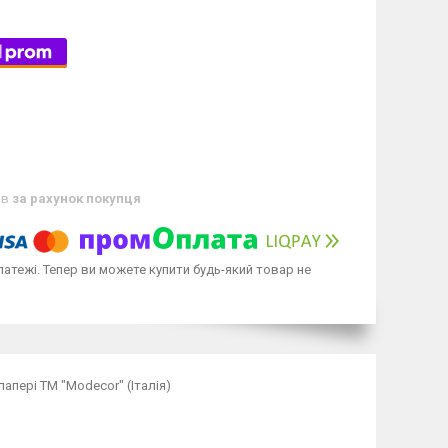
ів
за рахунок покупця
латежі. Тепер ви можете купити будь-який товар не
пері ТМ "Modecor" (Італія)