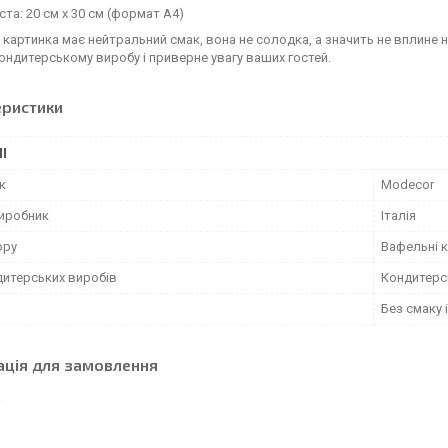
ста: 20 см х 30 см (формат А4)
картинка має нейтральний смак, вона не солодка, а значить не вплине н
ондитерському виробу і приверне увагу ваших гостей.
еристики
І
к
Modecor
виробник
Італія
ору
Вафельні 
дитерських виробів
Кондитерс
Без смаку 
ація для замовлення