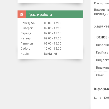
Розмір ли
Вафельна 
Графік роботи
вигляду к
Понеділок
09:00
17:00
Характ
Вівторок
09:00
17:00
Середа
09:00
17:00
ОСНОВН
Четвер
09:00
17:00
Пʼятниця
09:00
16:00
Виробни
Субота
10:00
15:00
Країна 
Неділя
Вихідний
Вид дек
Вид кон
Смак
Інформ
Ціна:
40 ₴