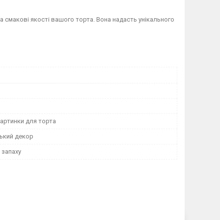
а смакові якості вашого торта. Вона надасть унікального
картинки для торта
ький декор
і запаху