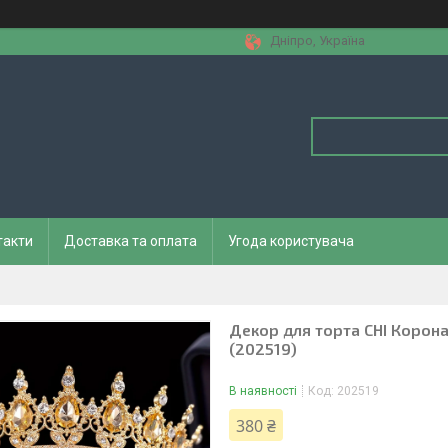
Дніпро, Україна
такти
Доставка та оплата
Угода користувача
Декор для торта CHI Корон
(202519)
В наявності
Код:
202519
380 ₴