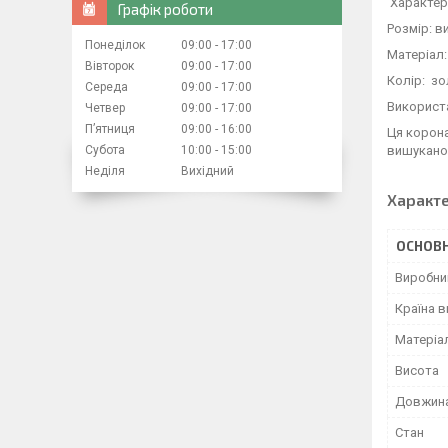
Характер
Графік роботи
Розмір: в
Понеділок
09:00
17:00
Матеріал:
Вівторок
09:00
17:00
Колір: з
Середа
09:00
17:00
Використа
Четвер
09:00
17:00
Пʼятниця
09:00
16:00
Ця корона
Субота
10:00
15:00
вишукано
Неділя
Вихідний
Характ
ОСНОВН
Виробни
Країна 
Матеріа
Висота
Довжин
Стан