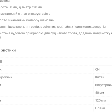
истики:
исота 50 мм, діаметр 120 мм
 металевий сплав з інкрустацією
олото з каменями кольору шампань.
ння: ідеально для тортів, весільних, ювілейних і святкових десертів
 стане чудовою прикрасою для будь-якого торта, додаючи йому нотку 
!
еристики
І
к
CHI
виробник
Китай
л
Біжутерни
50 мм
а
120 мм
Новий