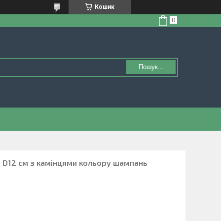
Кошик
Пошук...
а D12 см з камінцями кольору шампань