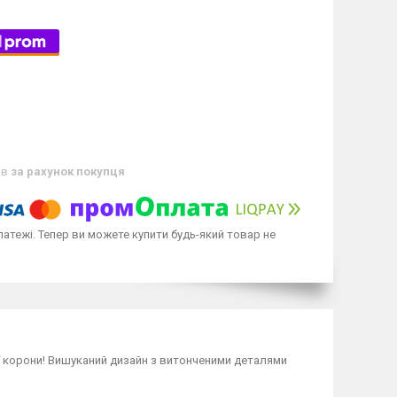
ів
за рахунок покупця
латежі. Тепер ви можете купити будь-який товар не
ої корони! Вишуканий дизайн з витонченими деталями