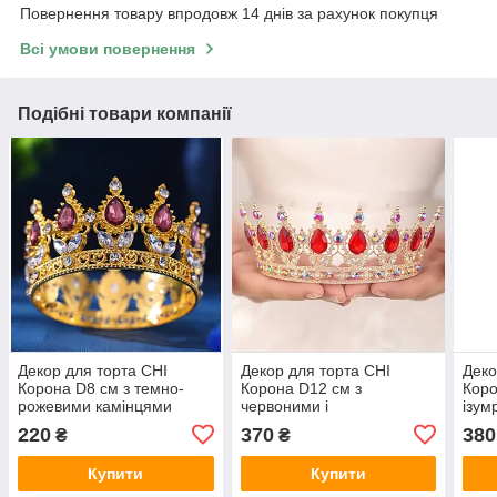
Повернення товару впродовж 14 днів за рахунок покупця
Всі умови повернення
Подібні товари компанії
Декор для торта CHI
Декор для торта CHI
Деко
Корона D8 см з темно-
Корона D12 см з
Коро
рожевими камінцями
червоними і
ізум
(202553)
перламутровими
(202
220
370
380
₴
₴
камінцями (202614)
Купити
Купити