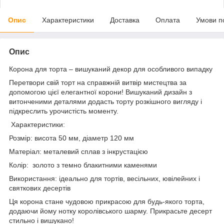
Опис
Характеристики
Доставка
Оплата
Умови п
Опис
Корона для торта – вишуканий декор для особливого випадку
Перетвори свій торт на справжній витвір мистецтва за
допомогою цієї елегантної корони! Вишуканий дизайн з
витонченими деталями додасть торту розкішного вигляду і
підкреслить урочистість моменту.
Характеристики:
Розмір: висота 50 мм, діаметр 120 мм
Матеріал: металевий сплав з інкрустацією
Колір: золото з темно блакитними каменями
Використання: ідеально для тортів, весільних, ювілейних і
святкових десертів
Ця корона стане чудовою прикрасою для будь-якого торта,
додаючи йому нотку королівського шарму. Прикрасьте десерт
стильно і вишукано!