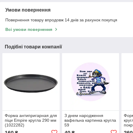
Умови повернення
Повернення товару впродовж 14 днів за рахунок покупця
Всі умови повернення
Подібні товари компанії
Форма антипригарная для
З днем народження
Фор
піци Empire кругла 290 мм
вафельна картинка кругла
круг
(1022282)
59
покр
з вт
160
40
260
₴
₴