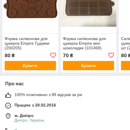
Форма силіконова для
Форма силіконова для
Силі
цукерок Empire Ґудзики
цукерок Empire міні
цуке
(200205)
шоколадки (101468)
шт (
80
70
80
₴
₴
Купити
Купити
Про нас
100% позитивних з 88 відгуків за рік
Працює з 20.02.2016
м. Дніпро
Дніпро, Україна