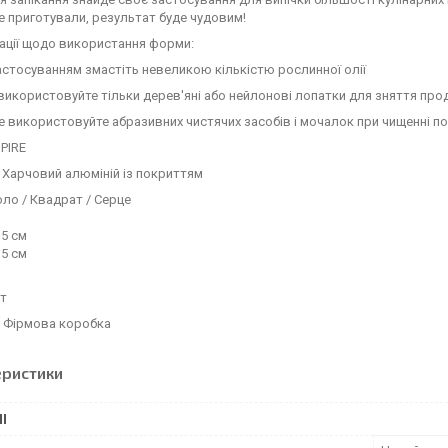
е приготували, результат буде чудовим!
ації щодо використання форми:
астосуванням змастіть невеликою кількістю рослинної олії
використовуйте тільки дерев'яні або нейлонові лопатки для зняття про
не використовуйте абразивних чистячих засобів і мочалок при чищенні 
PIRE
 Харчовий алюміній із покриттям
ло / Квадрат / Серце
,5 см
,5 см
м
шт
: Фірмова коробка
еристики
І