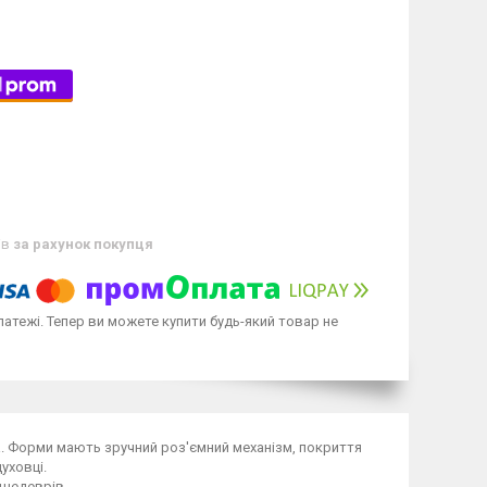
ів
за рахунок покупця
латежі. Тепер ви можете купити будь-який товар не
ра. Форми мають зручний роз'ємний механізм, покриття
уховці.
 шедеврів.