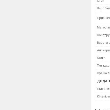
Стан
Виробни
Признач
Матеріа
Констру
Висота с
Антипри
Колір
Тип дух
Країна 
ДОДАТК
Підходи
Кількіст