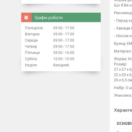
Що б Ви н
Рекоменд
Графік роботи
- Перед з
Понеділок
09:00
17:00
- Завжди 
Вівторок
09:00
17:00
- Ніколи 
Середа
09:00
17:00
Бренд: EM
Четвер
09:00
17:00
Матеріал:
Пʼятниця
09:00
16:00
Форма: Ко
Субота
10:00
15:00
Розмір:
Неділя
Вихідний
27 х 27 х 6
22 х 20 х 6
26 х 6,5 с
Набір: 3 
Упаковка
Характ
ОСНОВН