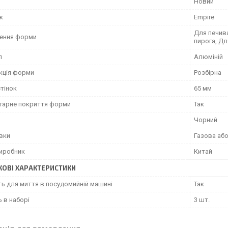
Новий
к
Empire
Для печива
ення форми
пирога, Дл
л
Алюміній
кція форми
Розбірна
тінок
65 мм
гарне покриття форми
Так
Чорний
овки
Газова аб
виробник
Китай
ОВІ ХАРАКТЕРИСТИКИ
ть для миття в посудомийній машині
Так
ь в наборі
3 шт.