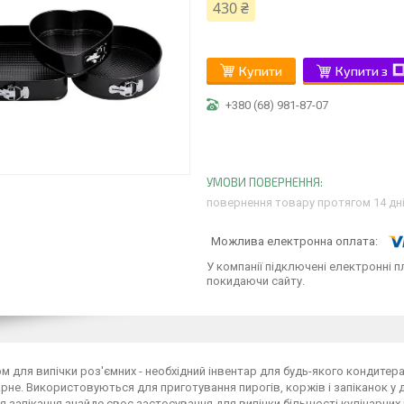
430 ₴
Купити
Купити з
+380 (68) 981-87-07
повернення товару протягом 14 дн
У компанії підключені електронні п
покидаючи сайту.
м для випічки роз'ємних - необхідний інвентар для будь-якого кондите
рне. Використовуються для приготування пирогів, коржів і запіканок у д
 запікання знайде своє застосування для випічки більшості кулінарних