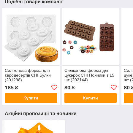
Подібні товари компанії
Силіконова форма для
Силіконова форма для
Силі
євродесертів CHI Булки
цукерок CHI Пончики з 15
цуке
(201298)
шт (202144)
шт (
185
80
80
₴
₴
Купити
Купити
Акційні пропозиції та новинки