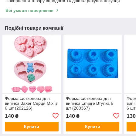
Повернення товару впродовж 14 днів за рахунок покупця
Всі умови повернення
Подібні товари компанії
Форма силіконова для
Форма силіконова для
Форм
випічки Baker Серця Mix із
випічки Empire Втулка 6
випі
6 шт (202126)
шт (200367)
6 шт
140
140
130
₴
₴
Купити
Купити