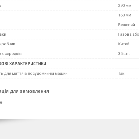
а
290 мм
160 мм
Бежевий
овки
Газова аб
виробник
Китай
ь осередків
35 шт.
ОВІ ХАРАКТЕРИСТИКИ
ть для миття в посудомийній машині
Так
ація для замовлення
 ₴