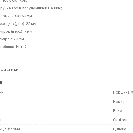
: 100% силікон;
 ручне або в посудомийній машині;
орми: 290х160 мм
ередків (дно): 25 мм
мірок (верх): 7 мм
омірок: 28 мм
робника: Китай.
еристики
І
ми
Порційна м
Новий
к
Baker
л
Силікон
кція форми
Цілісна