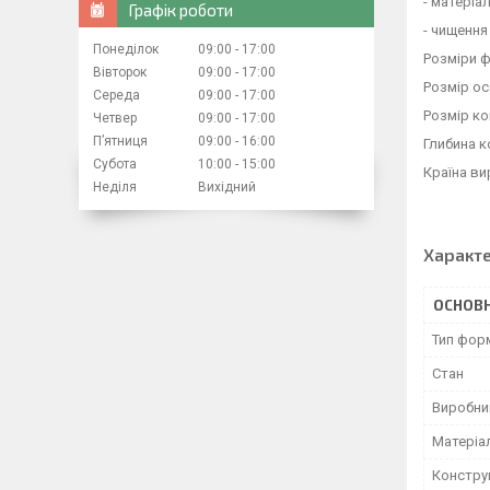
- матеріал
Графік роботи
- чищення
Понеділок
09:00
17:00
Розміри ф
Вівторок
09:00
17:00
Розмір ос
Середа
09:00
17:00
Розмір ко
Четвер
09:00
17:00
Пʼятниця
09:00
16:00
Глибина к
Субота
10:00
15:00
Країна ви
Неділя
Вихідний
Характ
ОСНОВН
Тип фор
Стан
Виробни
Матеріа
Констру