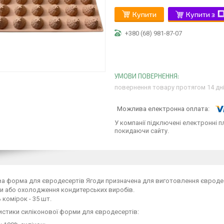
Купити
Купити з
+380 (68) 981-87-07
повернення товару протягом 14 дн
У компанії підключені електронні п
покидаючи сайту.
а форма для євродесертів Ягоди призначена для виготовлення євродес
и або охолодження кондитерських виробів.
ь комірок - 35 шт.
истики силіконової форми для євродесертів: