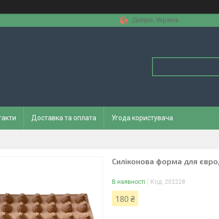
Дніпро, Україна
такти
Доставка та оплата
Угода користувача
Силіконова форма для єврод
В наявності
Код:
202228
180 ₴