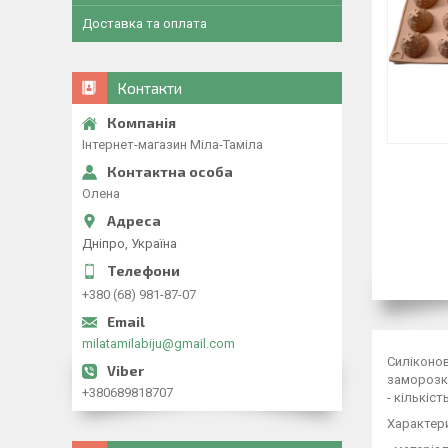
Доставка та оплата
Контакти
Інтернет-магазин Міла-Таміла
Олена
Дніпро, Україна
+380 (68) 981-87-07
milatamilabiju@gmail.com
Силіконов
заморозк
+380689818707
- кількіст
Характер