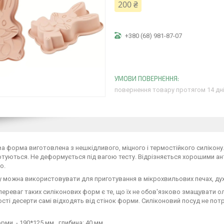
200 ₴
+380 (68) 981-87-07
повернення товару протягом 14 дн
а форма виготовлена з нешкідливого, міцного і термостійкого силікону. 
 готуються. Не деформується під вагою тесту. Відрізняється хорошими 
о.
можна використовувати для приготування в мікрохвильових печах, духо
переваг таких силіконових форм є те, що їх не обов'язково змащувати о
сті десерти самі відходять від стінок форми. Силіконовий посуд не пот
рми - 190*125 мм, глибина: 40 мм.