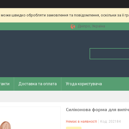
 може швидко обробляти замовлення та повідомлення, оскільки за її гр
Дніпро, Україна
такти
Доставка та оплата
Угода користувача
Силіконова форма для випіч
Немає в наявності
Код:
202184