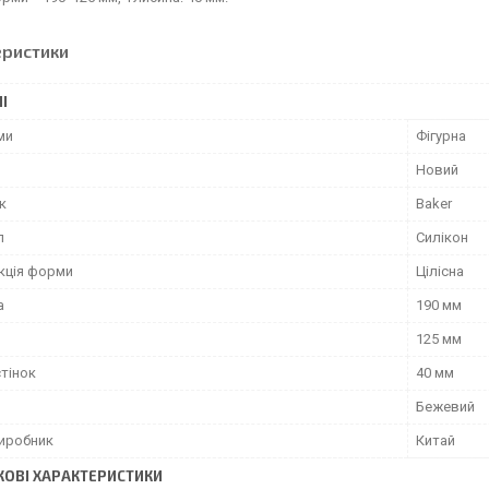
еристики
І
ми
Фігурна
Новий
к
Baker
л
Силікон
кція форми
Цілісна
а
190 мм
125 мм
тінок
40 мм
Бежевий
виробник
Китай
ОВІ ХАРАКТЕРИСТИКИ