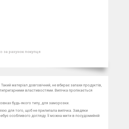
ів
за рахунок покупця
Такий матеріал довговічний, не вбирає запахи продуктів,
антипригарними властивостями. Випічка пропікається
вках будь-якого типу, для заморозки.
лією для того, щоб не прилипала випічка. Завдяки
ребує особливого догляду. Її можна мити в посудомийній