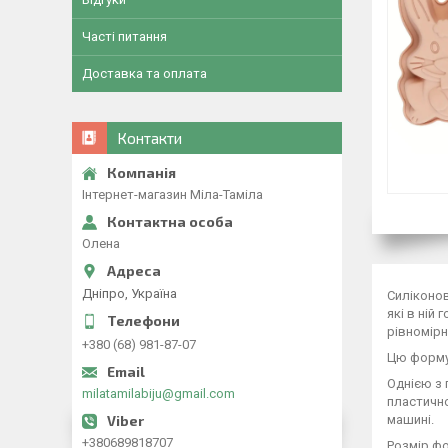
Часті питання
Доставка та оплата
Контакти
Інтернет-магазин Міла-Таміла
Олена
Дніпро, Україна
Силіконов
які в ній
рівномірн
+380 (68) 981-87-07
Цю форму 
Однією з 
milatamilabiju@gmail.com
пластично
машині.
+380689818707
Розмір фо