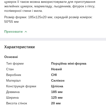
цукерок її також можна використовувати для приготування
желейних цукерок, мармеладу, льодяників, фігурок з гіпсу,
полімерної глини і мила.
Розмір форми: 185х125х20 мм; середній розмір комірок:
50*55 мм
Приховати
Характеристики
Основні
Тип форми
Порційна міні-форма
Стан
Новий
Виробник
CHI
Матеріал
Силікон
Конструкція форми
Цілісна
Довжина
185 мм
Ширина
125 мм
Висота стінок
20 мм