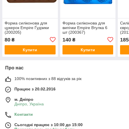
Форма силіконова для
Форма силіконова для
Силі
цукерок Empire Ґудзики
випічки Empire Втулка 6
євро
(200205)
шт (200367)
(201
80
140
185
₴
₴
Купити
Купити
Про нас
100% позитивних з 88 відгуків за рік
Працює з 20.02.2016
м. Дніпро
Дніпро, Україна
Контакти
Сьогодні працює з 10:00 до 15:00