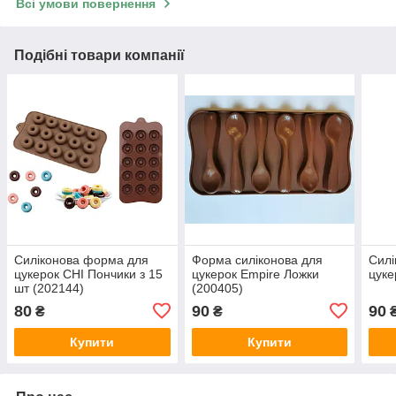
Всі умови повернення
Подібні товари компанії
Силіконова форма для
Форма силіконова для
Силі
цукерок CHI Пончики з 15
цукерок Empire Ложки
цуке
шт (202144)
(200405)
80
90
90
₴
₴
Купити
Купити