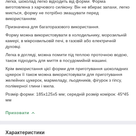
легка, шоколад легко відходить від форми. Форма
виготовлена ​​з харчового силікону. Він не вбирає запахи, легко
миється, форму не потрібно змащувати перед
використанням.
Призначена для багаторазового використання.
Форму можна використовувати в холодильнику, морозильній
камері, в мікрохвильовій печі, в газовій або електричній
духовці.
Легка в догляді, можна помити під теплою проточною водою,
також підходить для миття в посудомийній машині.
Крім використання цієї форми для приготування шоколадних
цукерок її також можна використовувати для приготування
желейних цукерок, мармеладу, льодяників, фігурок з гіпсу,
полімерної глини і мила.
Розмір форми: 185х125х5 мм; середній розмір комірок: 45*45
мм
Приховати
Характеристики