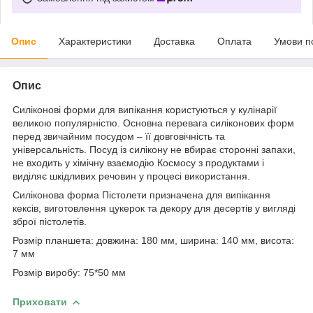
Опис
Характеристики
Доставка
Оплата
Умови п
Опис
Силіконові форми для випікання користуються у кулінарії
великою популярністю. Основна перевага силіконових форм
перед звичайним посудом – її довговічність та
універсальність. Посуд із силікону не вбирає сторонні запахи,
не входить у хімічну взаємодію Космосу з продуктами і
виділяє шкідливих речовин у процесі використання.
Силіконова форма Пістолети призначена для випікання
кексів, виготовлення цукерок та декору для десертів у вигляді
зброї пістолетів.
Розмір планшета: довжина: 180 мм, ширина: 140 мм, висота:
7 мм
Розмір виробу: 75*50 мм
Приховати