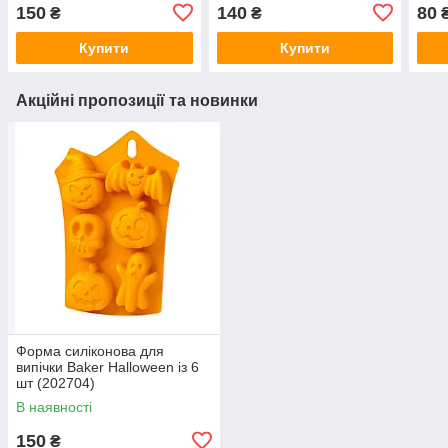
150
140
80
₴
₴
Купити
Купити
Акційні пропозиції та новинки
Форма силіконова для
випічки Baker Halloween із 6
шт (202704)
В наявності
150
₴