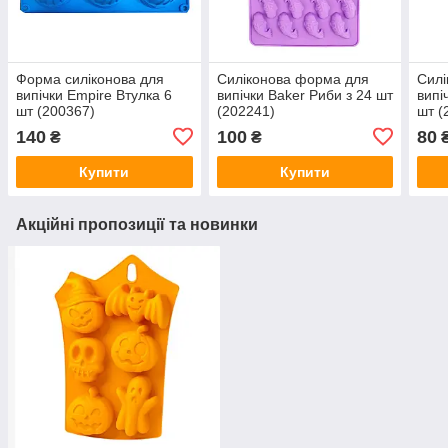
Форма силіконова для
Силіконова форма для
Силі
випічки Empire Втулка 6
випічки Baker Риби з 24 шт
випі
шт (200367)
(202241)
шт (
140
100
80
₴
₴
Купити
Купити
Акційні пропозиції та новинки