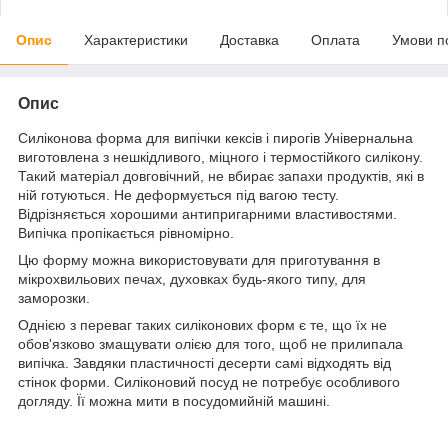
Опис
Характеристики
Доставка
Оплата
Умови п
Опис
Силіконова форма для випічки кексів і пирогів Універнальна
виготовлена з нешкідливого, міцного і термостійкого силікону.
Такий матеріал довговічний, не вбирає запахи продуктів, які в
ній готуються. Не деформується під вагою тесту.
Відрізняється хорошими антипригарними властивостями.
Випічка пропікається рівномірно.
Цю форму можна використовувати для приготування в
мікрохвильових печах, духовках будь-якого типу, для
заморозки.
Однією з переваг таких силіконових форм є те, що їх не
обов'язково змащувати олією для того, щоб не прилипала
випічка. Завдяки пластичності десерти самі відходять від
стінок форми. Силіконовий посуд не потребує особливого
догляду. Її можна мити в посудомийній машині.