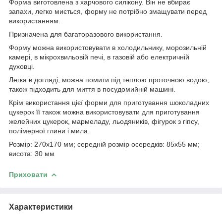
Форма виготовлена ​​з харчового силікону. Він не вбирає
запахи, легко миється, форму не потрібно змащувати перед
використанням.
Призначена для багаторазового використання.
Форму можна використовувати в холодильнику, морозильній
камері, в мікрохвильовій печі, в газовій або електричній
духовці.
Легка в догляді, можна помити під теплою проточною водою,
також підходить для миття в посудомийній машині.
Крім використання цієї форми для приготування шоколадних
цукерок її також можна використовувати для приготування
желейних цукерок, мармеладу, льодяників, фігурок з гіпсу,
полімерної глини і мила.
Розмір: 270х170 мм; середній розмір осередків: 85х55 мм;
висота: 30 мм
Приховати
Характеристики