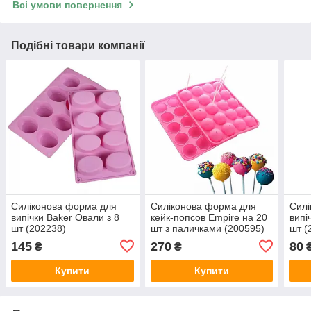
Всі умови повернення
Подібні товари компанії
Силіконова форма для
Силіконова форма для
Силі
випічки Baker Овали з 8
кейк-попсов Empire на 20
випі
шт (202238)
шт з паличками (200595)
шт (
145
270
80
₴
₴
Купити
Купити