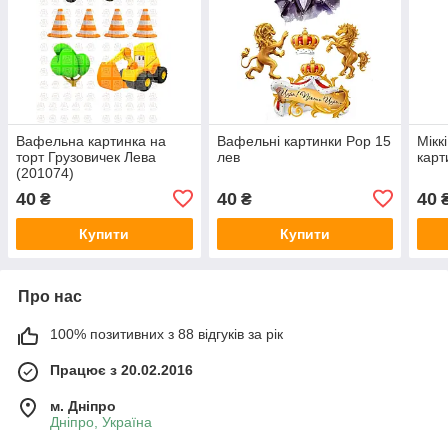
Вафельна картинка на
Вафельні картинки Pop 15
Мікк
торт Грузовичек Лева
лев
карт
(201074)
40
40
40
₴
₴
Купити
Купити
Про нас
100% позитивних з 88 відгуків за рік
Працює з 20.02.2016
м. Дніпро
Дніпро, Україна