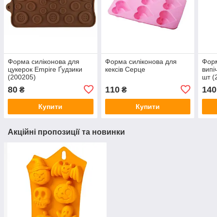
Форма силіконова для
Форма силіконова для
Форм
цукерок Empire Ґудзики
кексів Серце
випі
(200205)
шт (
80
110
140
₴
₴
Купити
Купити
Акційні пропозиції та новинки