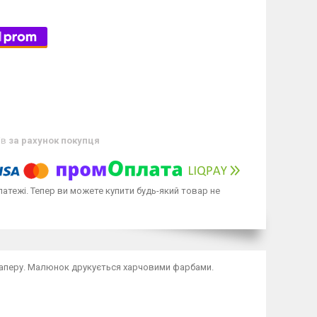
ів
за рахунок покупця
латежі. Тепер ви можете купити будь-який товар не
 паперу. Малюнок друкується харчовими фарбами.