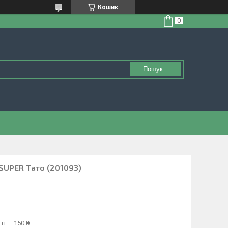
Кошик
Пошук...
SUPER Тато (201093)
ті — 150 ₴