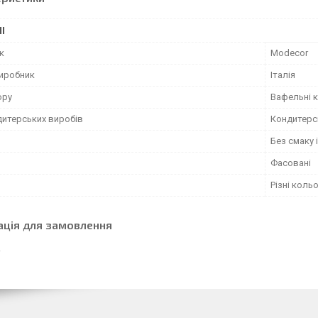
І
к
Modecor
виробник
Італія
ору
Вафельні 
дитерських виробів
Кондитерс
Без смаку 
Фасовані
Різні коль
ація для замовлення