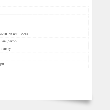
картинки для торта
ький декор
і запаху
ори