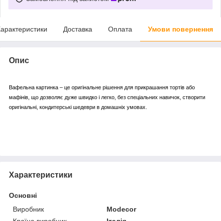
арактеристики
Доставка
Оплата
Умови повернення
Опис
Вафельна картинка – це оригінальне рішення для прикрашання тортів або
мафінів, що дозволяє дуже швидко і легко, без спеціальних навичок, створити
оригінальні, кондитерські шедеври в домашніх умовах.
Характеристики
Основні
Виробник
Modecor
Країна виробник
Італія