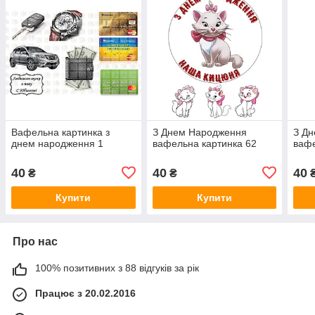
Вафельна картинка з
З Днем Народження
З Дн
днем народження 1
вафельна картинка 62
вафе
40
40
40
₴
₴
Купити
Купити
Про нас
100% позитивних з 88 відгуків за рік
Працює з 20.02.2016