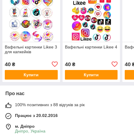
Вафельні картинки Likee 3
Вафельні картинки Likee 4
Вафе
для капкейків
40
40
40
₴
₴
Купити
Купити
Про нас
100% позитивних з 88 відгуків за рік
Працює з 20.02.2016
м. Дніпро
Дніпро, Україна