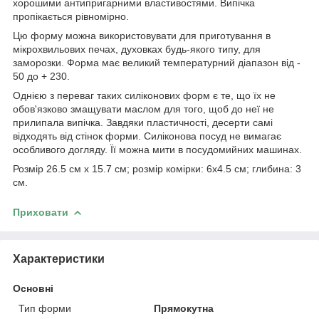
хорошими антипригарними властивостями. Випічка
пропікається рівномірно.
Цю форму можна використовувати для приготування в
мікрохвильових печах, духовках будь-якого типу, для
заморозки. Форма має великий температурний діапазон від -
50 до + 230.
Однією з переваг таких силіконових форм є те, що їх не
обов'язково змащувати маслом для того, щоб до неї не
прилипала випічка. Завдяки пластичності, десерти самі
відходять від стінок форми. Силіконова посуд не вимагає
особливого догляду. Її можна мити в посудомийних машинах.
Розмір 26.5 см х 15.7 см; розмір комірки: 6х4.5 см; глибина: 3
см.
Приховати
Характеристики
Основні
Тип форми
Прямокутна