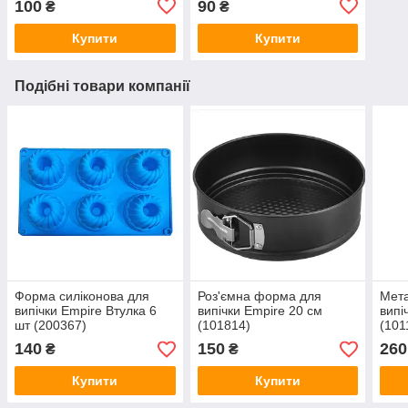
100
90
₴
₴
Купити
Купити
Подібні товари компанії
Форма силіконова для
Роз'ємна форма для
Мет
випічки Empire Втулка 6
випічки Empire 20 cм
випі
шт (200367)
(101814)
(101
140
150
260
₴
₴
Купити
Купити