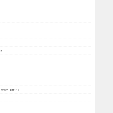
на
о електрична