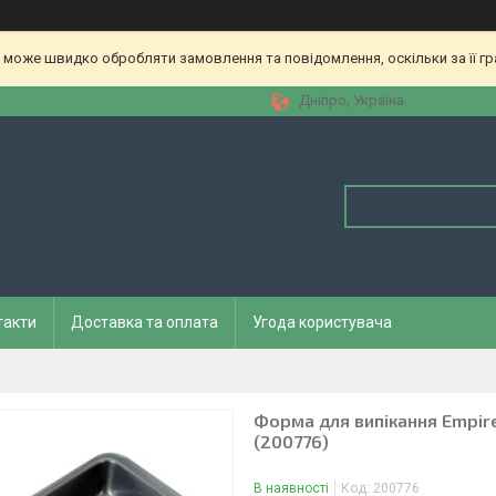
 може швидко обробляти замовлення та повідомлення, оскільки за її гр
Дніпро, Україна
такти
Доставка та оплата
Угода користувача
Форма для випікання Empire
(200776)
В наявності
Код:
200776