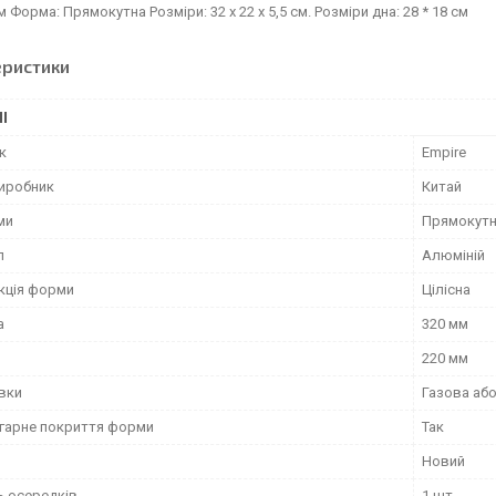
 Форма: Прямокутна Розміри: 32 х 22 х 5,5 см. Розміри дна: 28 * 18 см
еристики
І
к
Empire
виробник
Китай
ми
Прямокут
л
Алюміній
кція форми
Цілісна
а
320 мм
220 мм
овки
Газова аб
гарне покриття форми
Так
Новий
ь осередків
1 шт.