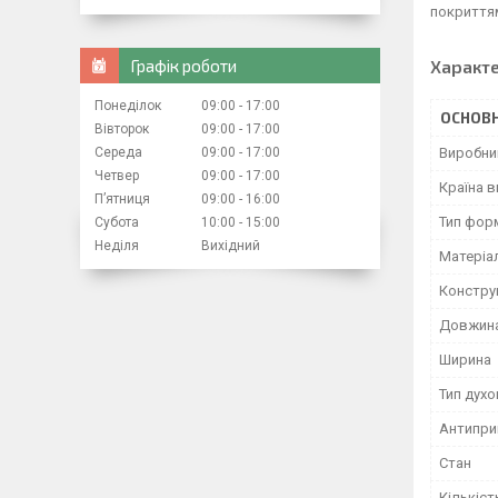
покриттям
Графік роботи
Характ
Понеділок
09:00
17:00
ОСНОВН
Вівторок
09:00
17:00
Середа
09:00
17:00
Виробни
Четвер
09:00
17:00
Країна 
Пʼятниця
09:00
16:00
Тип фор
Субота
10:00
15:00
Неділя
Вихідний
Матеріа
Констру
Довжин
Ширина
Тип дух
Антипри
Стан
Кількіст