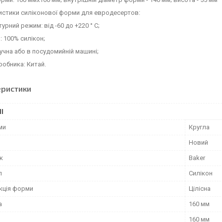
истики силіконової форми для евродесертов:
урний режим: від -60 до +220 ° C;
: 100% силікон;
ручна або в посудомийній машині;
робника: Китай.
еристики
І
ми
Кругла
Новий
к
Baker
л
Силікон
кція форми
Цілісна
а
160 мм
160 мм