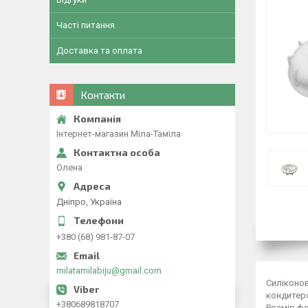
Часті питання
Доставка та оплата
Контакти
Інтернет-магазин Міла-Таміла
Олена
Дніпро, Україна
+380 (68) 981-87-07
milatamilabiju@gmail.com
Силіконо
кондитерс
+380689818707
Розмір фо