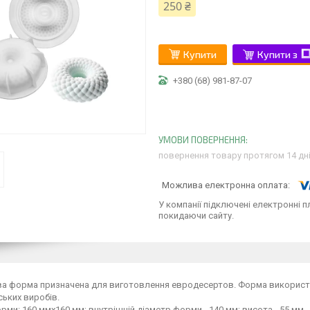
250 ₴
Купити
Купити з
+380 (68) 981-87-07
повернення товару протягом 14 дн
У компанії підключені електронні п
покидаючи сайту.
ва форма призначена для виготовлення евродесертов. Форма використ
ьких виробів.
рми: 160 ммх160 мм; внутрішній діаметр форми - 140 мм; висота - 55 мм