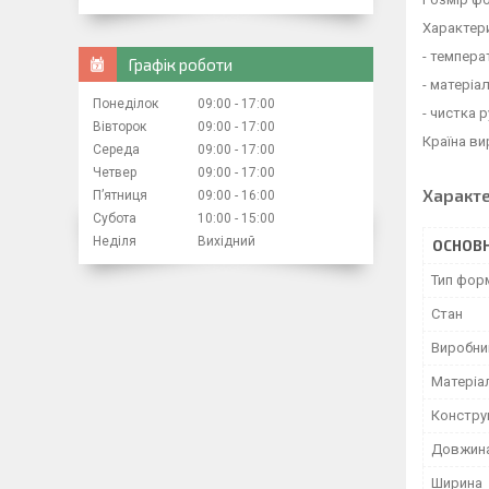
Характер
- температ
Графік роботи
- матеріал
Понеділок
09:00
17:00
- чистка 
Вівторок
09:00
17:00
Країна ви
Середа
09:00
17:00
Четвер
09:00
17:00
Характ
Пʼятниця
09:00
16:00
Субота
10:00
15:00
Неділя
Вихідний
ОСНОВН
Тип фор
Стан
Виробни
Матеріа
Констру
Довжин
Ширина