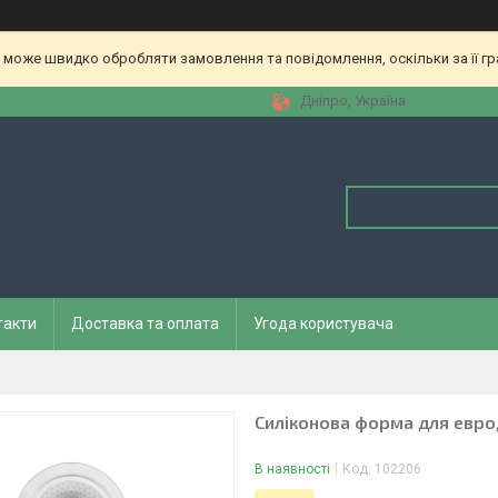
 може швидко обробляти замовлення та повідомлення, оскільки за її гр
Дніпро, Україна
такти
Доставка та оплата
Угода користувача
Силіконова форма для еврод
В наявності
Код:
102206