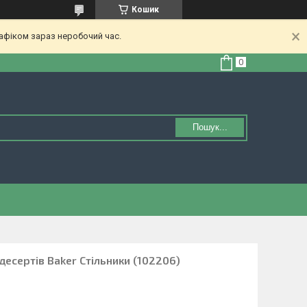
Кошик
афіком зараз неробочий час.
Пошук...
есертів Baker Стільники (102206)