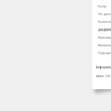
Колір
Тип дух
Країна 
ДОДАТК
Максима
Мінімал
Підходи
Інформ
Ціна:
250