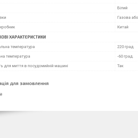
Білий
овки
Газова аб
виробник
Китай
ОВІ ХАРАКТЕРИСТИКИ
льна температура
220 град.
ьна температура
-60 град.
ть для миття в посудомийній машині
Так
ація для замовлення
 ₴