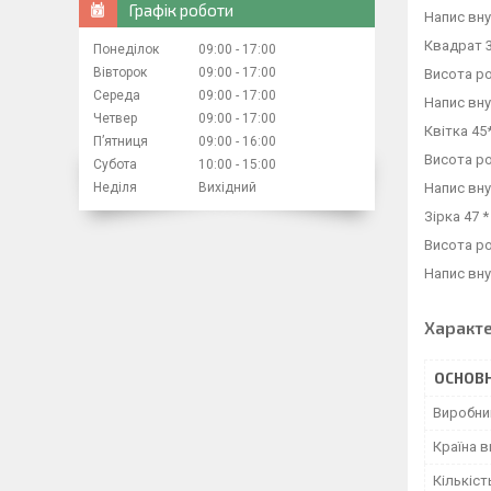
Графік роботи
Напис вн
Квадрат 
Понеділок
09:00
17:00
Вівторок
09:00
17:00
Висота ро
Середа
09:00
17:00
Напис вн
Четвер
09:00
17:00
Квітка 45
Пʼятниця
09:00
16:00
Висота ро
Субота
10:00
15:00
Неділя
Вихідний
Напис вн
Зірка 47 *
Висота ро
Напис вн
Характ
ОСНОВН
Виробни
Країна 
Кількіст