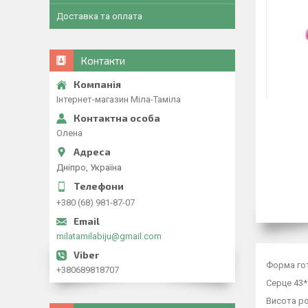
Доставка та оплата
Контакти
Інтернет-магазин Міла-Таміла
Олена
Дніпро, Україна
+380 (68) 981-87-07
milatamilabiju@gmail.com
Форма гот
+380689818707
Серце 43*
Висота ро