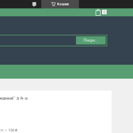
Кошик
Пошук...
жання" з 4-х
ті — 150 ₴