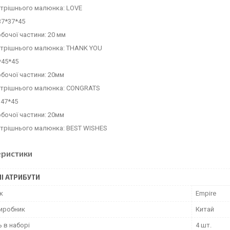
утрішнього малюнка: LOVE
37*37*45
бочої частини: 20 мм
утрішнього малюнка: THANK YOU
*45*45
бочої частини: 20мм
утрішнього малюнка: CONGRATS
 47*45
бочої частини: 20мм
утрішнього малюнка: BEST WISHES
еристики
І АТРИБУТИ
к
Empire
виробник
Китай
ь в наборі
4 шт.