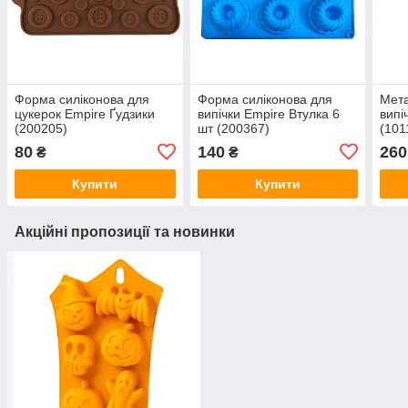
Форма силіконова для
Форма силіконова для
Мет
цукерок Empire Ґудзики
випічки Empire Втулка 6
випі
(200205)
шт (200367)
(101
80
140
260
₴
₴
Купити
Купити
Акційні пропозиції та новинки