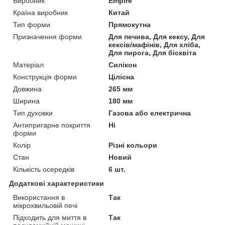
Виробник
Empire
Країна виробник
Китай
Тип форми
Прямокутна
Призначення форми
Для печива, Для кексу, Для
кексів/мафінів, Для хліба,
Для пирога, Для бісквіта
Матеріал
Силікон
Конструкція форми
Цілісна
Довжина
265 мм
Ширина
180 мм
Тип духовки
Газова або електрична
Антипригарне покриття
Ні
форми
Колір
Різні кольори
Стан
Новий
Кількість осередків
6 шт.
Додаткові характеристики
Використання в
Так
мікрохвильовій печі
Підходить для миття в
Так