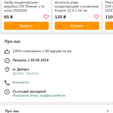
Набір кондитерських
Шпатель різак
Пенз
вирубок CHI Ялинки з 3х
кондитерський з розміткою
CHI 
штук (202056)
Empire 12,5 х 16 см
(202
(202692)
65
125
110
₴
₴
Купити
Купити
Про нас
100% позитивних з 88 відгуків за рік
Працює з 20.02.2016
м. Дніпро
Дніпро, Україна
Контакти
Сьогодні вихідний
Показати весь графік роботи
Про нас