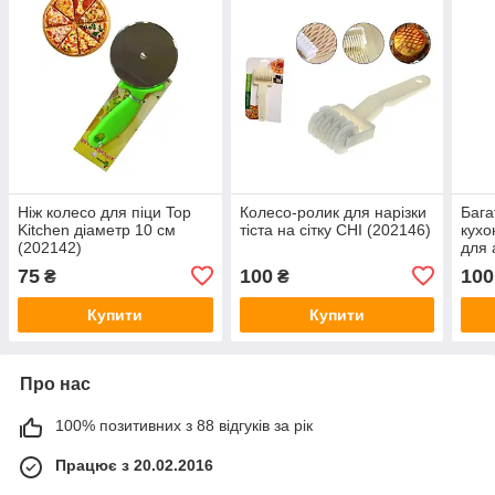
Ніж колесо для піци Top
Колесо-ролик для нарізки
Бага
Kitchen діаметр 10 см
тіста на сітку CHI (202146)
кухо
(202142)
для 
фрук
75
100
100
₴
₴
Купити
Купити
Про нас
100% позитивних з 88 відгуків за рік
Працює з 20.02.2016