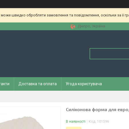
 може швидко обробляти замовлення та повідомлення, оскільки за її гр
Дніпро, Україна
такти
Доставка та оплата
Угода користувача
Силіконова форма для евро
В наявності
Код:
101596