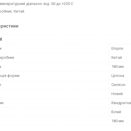
емпературний діапазон: від -50 до +230 С
робник: Китай
еристики
І
к
Empire
виробник
Китай
а
180 мм
кція форми
Цілісна
л
Силікон
Новий
ми
Квадратна
Білий
180 мм