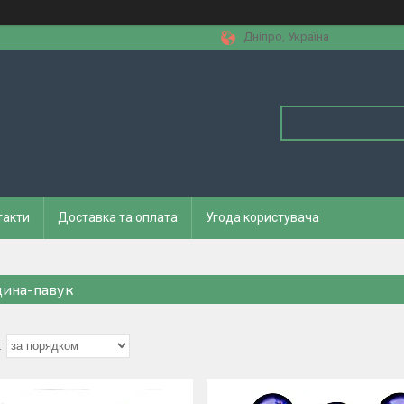
Дніпро, Україна
такти
Доставка та оплата
Угода користувача
ина-павук