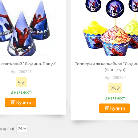
 святковий "Людина-Павук".
Топпери для капкейков "Людин
(6 шт / уп)
200293
200294
5 ₴
25 ₴
В наявності
В наявності
Купити
Купити